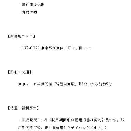
・産前産後休暇
・育児休暇
【勤務地エリア】
〒135-0022 東京都江東区三好３丁目３−５
【詳細・交通】
東京メトロ半蔵門線「清澄白河駅」B2出口から徒歩9分
【待遇・福利厚生】
・試用期間6ヶ月（試用期間中の雇用形態は契約社員です。試
用期間終了後、正社員雇用とさせていただきます。）