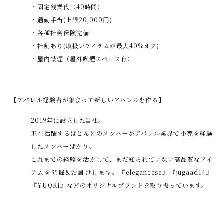
・固定残業代（40時間）
・通勤手当(上限20,000円)
・各種社会保険完備
・社割あり(取扱いアイテムが最大40%オフ)
・屋内禁煙（屋外喫煙スペース有）
【アパレル経験者が集まって新しいアパレルを作る】
2019年に設立した当社。
現在活躍するほとんどのメンバーがアパレル業界で小売を経験
したメンバーばかり。
これまでの経験を活かして、まだ知られていない高品質なアイ
テムを発掘&お届けします。『elegancese』『jugaad14』
『YUQRI』などのオリジナルブランドを取り扱っています。