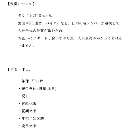
【残業について】
多くても月40h以内。
営業やEC運営、バイヤーなど、社内の各メンバーが連携して
会社全体の仕事が進むため、
お互いにサポートし合いながら誰一人に負荷がかかることはあ
りません。
【休暇・休日】
・年休120日以上
・完全週休2日制(土日)
・祝日
・有給休暇
・夏期休暇
・年末年始休暇
・慶弔休暇