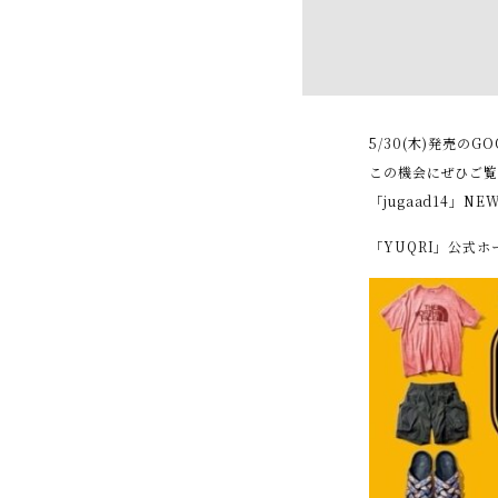
5/30(木)発売のG
この機会にぜひご
「jugaad14」
「YUQRI」公式