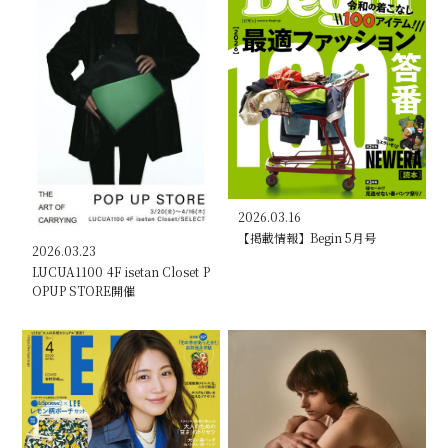
2026.03.16
【掲載情報】Begin 5月号
2026.03.23
LUCUA1100 4F isetan Closet P
OPUP STORE開催