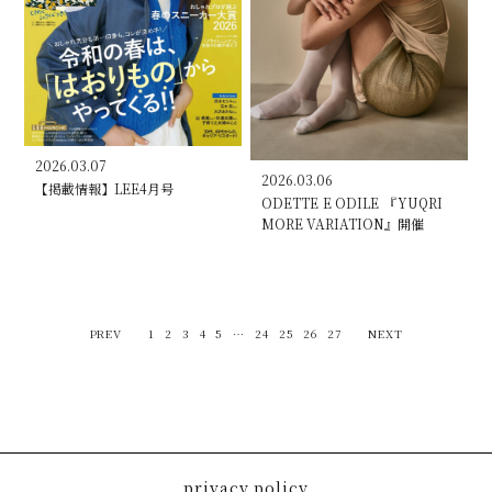
2026.03.07
2026.03.06
【掲載情報】LEE4月号
ODETTE E ODILE 『YUQRI
MORE VARIATION』開催
PREV
1
2
3
4
5
…
24
25
26
27
NEXT
privacy policy